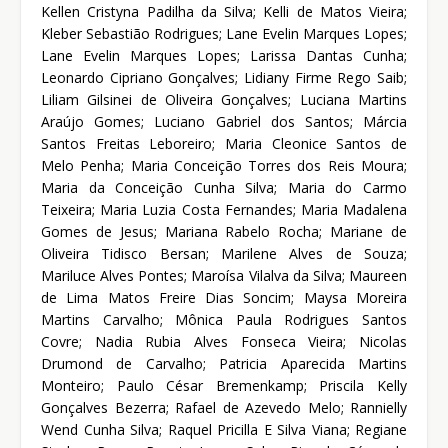
Kellen Cristyna Padilha da Silva; Kelli de Matos Vieira;
Kleber Sebastião Rodrigues; Lane Evelin Marques Lopes;
Lane Evelin Marques Lopes; Larissa Dantas Cunha;
Leonardo Cipriano Gonçalves; Lidiany Firme Rego Saib;
Liliam Gilsinei de Oliveira Gonçalves; Luciana Martins
Araújo Gomes; Luciano Gabriel dos Santos; Márcia
Santos Freitas Leboreiro; Maria Cleonice Santos de
Melo Penha; Maria Conceição Torres dos Reis Moura;
Maria da Conceição Cunha Silva; Maria do Carmo
Teixeira; Maria Luzia Costa Fernandes; Maria Madalena
Gomes de Jesus; Mariana Rabelo Rocha; Mariane de
Oliveira Tidisco Bersan; Marilene Alves de Souza;
Mariluce Alves Pontes; Maroísa Vilalva da Silva; Maureen
de Lima Matos Freire Dias Soncim; Maysa Moreira
Martins Carvalho; Mônica Paula Rodrigues Santos
Covre; Nadia Rubia Alves Fonseca Vieira; Nicolas
Drumond de Carvalho; Patricia Aparecida Martins
Monteiro; Paulo César Bremenkamp; Priscila Kelly
Gonçalves Bezerra; Rafael de Azevedo Melo; Rannielly
Wend Cunha Silva; Raquel Pricilla E Silva Viana; Regiane