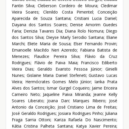
Fantin Silva; Cleberson Cordeiro de Moura; Cledimar
Vieira Soares; Clenildo Costa Pimentel; Conceição
Aparecida de Souza Santana; Cristiani Lucia Daniel;
Dayana dos Santos Soares; Denise Amorim Guedes
Faria; Denizia Tavares Dia; Diana Rolo Nomura; Diego
dos Santos Silva; Dieyse Marly Serodio Santana; Eliane
Marchi; Eliete Maria de Sousa; Elser Fernando Provin;
Emanoelle Macêdo Neri Azeredo; Fabiana Batista de
Menezes; Flaudice Pereira Silva; Flávio da Cruz
Rodrigues; Flávio de Paiva Maia; Francisco Ediberto
Vieira Dias; Geraldo Evaristo Pessoa Júnior; Ginielli
Nunes; Gislaine Maria Daniel Stefeneti; Gustavo Lucas
Vieira; Hermócrates Gomes Melo Júnior; Ianka Prata
Alves dos Santos; Ismar Gurgel Coqueiro; Jaime Ericeira
Carneiro Neto; Jaqueline Paiva Miranda; Jeanne Kelly
Soares Liberato; Joana Darc Marques Ribeiro; José
Antonio da Conceição; José Cristiano Lima de Freitas;
José Geraldo Rodrigues; Josiara Rodrigues Pinho; Juliana
Fraga Sarria Ottoni; Kariza Rafaela Do Nascimento;
Kátia Cristina Palheta Santana; Katya Xavier Pereira;