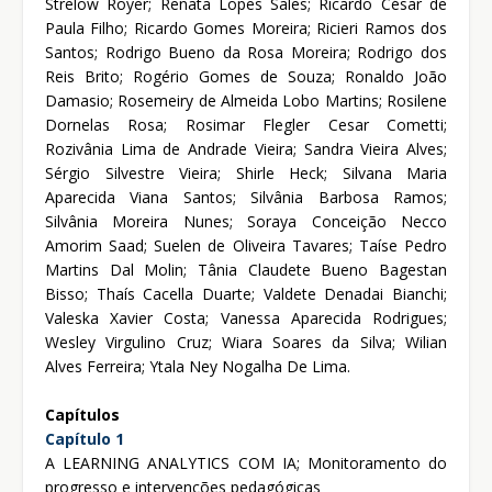
Strelow Royer; Renata Lopes Sales; Ricardo César de
Paula Filho; Ricardo Gomes Moreira; Ricieri Ramos dos
Santos; Rodrigo Bueno da Rosa Moreira; Rodrigo dos
Reis Brito; Rogério Gomes de Souza; Ronaldo João
Damasio; Rosemeiry de Almeida Lobo Martins; Rosilene
Dornelas Rosa; Rosimar Flegler Cesar Cometti;
Rozivânia Lima de Andrade Vieira; Sandra Vieira Alves;
Sérgio Silvestre Vieira; Shirle Heck; Silvana Maria
Aparecida Viana Santos; Silvânia Barbosa Ramos;
Silvânia Moreira Nunes; Soraya Conceição Necco
Amorim Saad; Suelen de Oliveira Tavares; Taíse Pedro
Martins Dal Molin; Tânia Claudete Bueno Bagestan
Bisso; Thaís Cacella Duarte; Valdete Denadai Bianchi;
Valeska Xavier Costa; Vanessa Aparecida Rodrigues;
Wesley Virgulino Cruz; Wiara Soares da Silva; Wilian
Alves Ferreira; Ytala Ney Nogalha De Lima.
Capítulos
Capítulo 1
A LEARNING ANALYTICS COM IA; Monitoramento do
progresso e intervenções pedagógicas