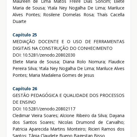
Maureen de Lima Matos Freire Dias Soncim; Eliete
Maria de Sousa; Ytala Ney Nogalha De Lima; Mariluce
Alves Pontes; Rosilene Dornelas Rosa; Thaís Cacella
Duarte
Capítulo 25
MEDIAÇÃO DOCENTE E O USO DE FERRAMENTAS
DIGITAIS NA CONSTRUÇÃO DO CONHECIMENTO
DOI: 10.5281/zenodo.20802030
Eliete Maria de Sousa; Diana Rolo Nomura; Flaudice
Pereira Silva; Ytala Ney Nogalha De Lima; Mariluce Alves
Pontes; Maria Madalena Gomes de Jesus
Capítulo 26
GESTÃO PEDAGÓGICA E QUALIDADE DOS PROCESSOS
DE ENSINO
DOI: 10.5281/zenodo.20802117
Cledimar Vieira Soares; Alcione Ribeiro da Silva; Dayana
dos Santos Soares; Nicolas Drumond de Carvalho;
Patricia Aparecida Martins Monteiro; Ricieri Ramos dos
Santos; Tânia Claudete Bueno Bagestan Bisso