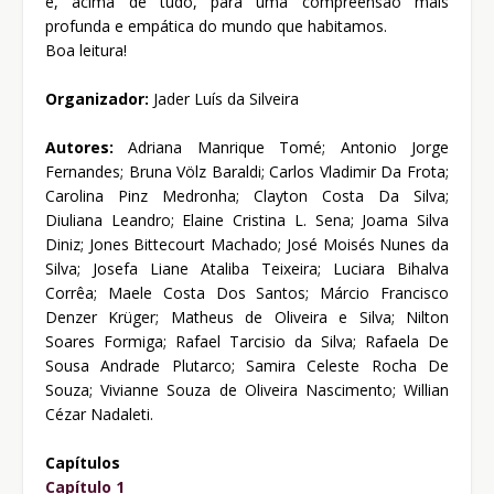
e, acima de tudo, para uma compreensão mais
profunda e empática do mundo que habitamos.
Boa leitura!
Organizador:
Jader Luís da Silveira
Autores:
Adriana Manrique Tomé; Antonio Jorge
Fernandes; Bruna Völz Baraldi; Carlos Vladimir Da Frota;
Carolina Pinz Medronha; Clayton Costa Da Silva;
Diuliana Leandro; Elaine Cristina L. Sena; Joama Silva
Diniz; Jones Bittecourt Machado; José Moisés Nunes da
Silva; Josefa Liane Ataliba Teixeira; Luciara Bihalva
Corrêa; Maele Costa Dos Santos; Márcio Francisco
Denzer Krüger; Matheus de Oliveira e Silva; Nilton
Soares Formiga; Rafael Tarcisio da Silva; Rafaela De
Sousa Andrade Plutarco; Samira Celeste Rocha De
Souza; Vivianne Souza de Oliveira Nascimento; Willian
Cézar Nadaleti.
Capítulos
Capítulo 1