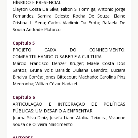
HÍBRIDO E PRESENCIAL
Clayton Costa Da Silva; Nilton S. Formiga; Antonio Jorge
Fernandes; Samira Celeste Rocha De Souza; Elaine
Cristina L. Sena; Carlos Vladimir Da Frota; Rafaela De
Sousa Andrade Plutarco
Capítulo 5
PROJETO CAIXA DO CONHECIMENTO:
COMPARTILHANDO O SABER E A CULTURA
Márcio Francisco Denzer Krüger; Maele Costa Dos
Santos; Bruna Völz Baraldi; Diuliana Leandro; Luciara
Bihalva Corrêa; Jones Bittecourt Machado; Carolina Pinz
Medronha; Willian Cézar Nadaleti
Capítulo 6
ARTICULAÇÃO E INTEGRAÇÃO DE POLÍTICAS
PÚBLICAS: UM DESAFIO A ENFRENTAR
Joama Silva Diniz; Josefa Liane Ataliba Teixeira; Vivianne
Souza de Oliveira Nascimento
AUTORES