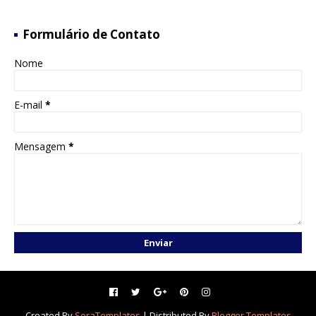
Formulário de Contato
Nome
E-mail
*
Mensagem
*
Created By
SoraTemplates
| Distributed By
Blogger Templates