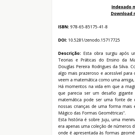
Indexado n
Download 
ISBN:
978-65-85175-41-8
DOI:
10.5281/zenodo.15717725
Descrição:
Esta obra surgiu após u
Teorias e Práticas do Ensino da Ma
Douglas Pereira Rodrigues da Silva. C
algo mais prazeroso e acessível para 
veem a matemática como uma amiga, 
Há momentos na vida em que a magia 
que parecia ser um desafio gigante
matemática pode ser uma fonte de d
nossas crianças de uma forma mais e
Mágico das Formas Geométricas”.
Esta história é sobre Juju, uma meni
era apenas uma coleção de números dif
onde é apresentada às formas geométri