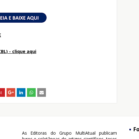
K
BL) - clique aqui
Fo
As Editoras do Grupo MultiAtual publicam
livros e coletâneas de artigos científicos, teses