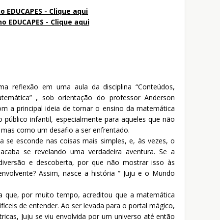
o EDUCAPES - Clique aqui
no
EDUCAPES - Clique aqui
ma reflexão em uma aula da disciplina “Conteúdos,
temática” , sob orientação do professor Anderson
om a principal ideia de tornar o ensino da matemática
o público infantil, especialmente para aqueles que não
mas como um desafio a ser enfrentado.
se esconde nas coisas mais simples, e, às vezes, o
 acaba se revelando uma verdadeira aventura. Se a
iversão e descoberta, por que não mostrar isso às
nvolvente? Assim, nasce a história “ Juju e o Mundo
na que, por muito tempo, acreditou que a matemática
íceis de entender. Ao ser levada para o portal mágico,
cas, Juju se viu envolvida por um universo até então