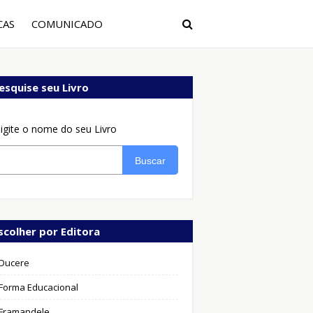
CAS
COMUNICADO
esquise seu Livro
igite o nome do seu Livro
Buscar
scolher por Editora
Ducere
Forma Educacional
Framandele