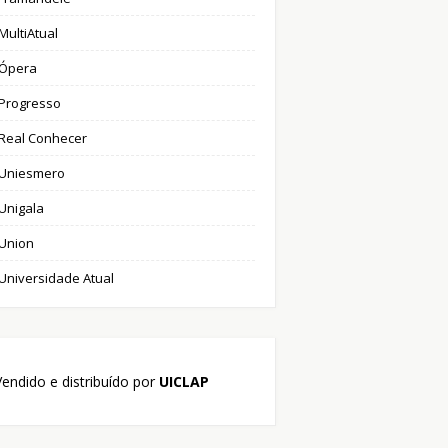
MultiAtual
Ópera
Progresso
Real Conhecer
Uniesmero
Unigala
Union
Universidade Atual
endido e distribuído por
UICLAP