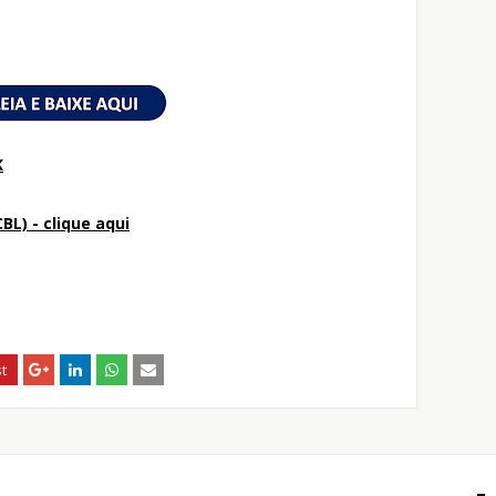
K
BL) - clique aqui