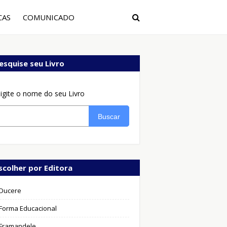
CAS
COMUNICADO
esquise seu Livro
igite o nome do seu Livro
Buscar
scolher por Editora
Ducere
Forma Educacional
Framandele