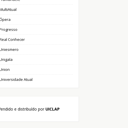
MultiAtual
Ópera
Progresso
Real Conhecer
Uniesmero
Unigala
Union
Universidade Atual
endido e distribuído por
UICLAP