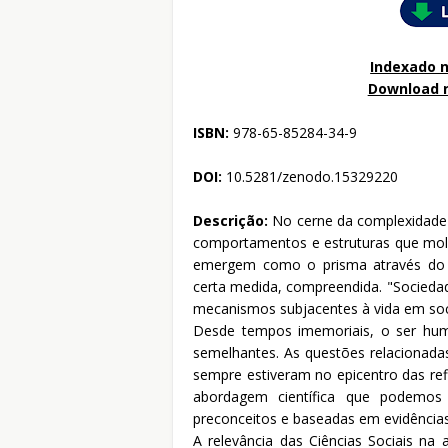
Indexado n
Download 
ISBN:
978-65-85284-34-9
DOI:
10.5281/zenodo.15329220
Descrição:
No cerne da complexidade 
comportamentos e estruturas que mol
emergem como o prisma através do q
certa medida, compreendida. "Sociedad
mecanismos subjacentes à vida em so
Desde tempos imemoriais, o ser hu
semelhantes. As questões relacionada
sempre estiveram no epicentro das r
abordagem científica que podemos 
preconceitos e baseadas em evidências
A relevância das Ciências Sociais n