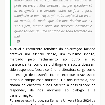
imodificável evento cuja incontroversa verdade se
pode asseverar. Mas vivemus num per speculum et
in aenigmate e a verdade, antes de face a face,
manifesta-se por traços (ai, quão ilegíveis) no errar
do mundo, de modo que devemos decifrar-lhe os
sinais fiéis, mesmo onde nos parecem obscuros e
quase tecidos de uma vontade de todo tendente ao
mal.
A atual e recorrente temática da polarização faz-nos
entrever um silêncio denso, um mutismo inédito,
marcado pelo fechamento ao outro e ao
transcendente, como se o diálogo e a escuta tivessem
sido suspensos. Nesse cenário, a Literatura surge como
um espaço de ressonância, um eco que atravessa o
tempo e rompe esse mutismo. Ela nos interpela, nos
chama ao encontro e nos oferece a possibilidade de
responder, de nos abrirmos ao diálogo e à
transformação.
Foi nesse espírito que, na Semana Universitária 2024 da