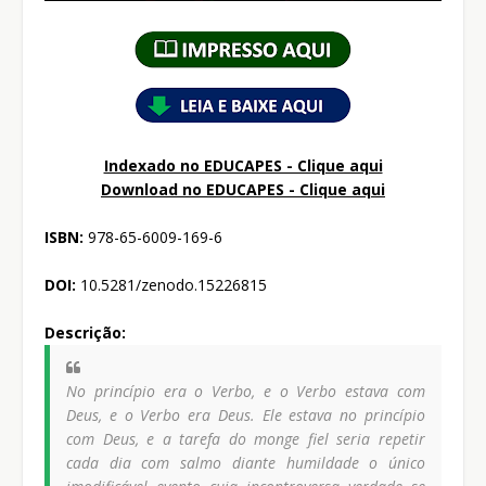
Indexado no EDUCAPES - Clique aqui
Download no
EDUCAPES - Clique aqui
ISBN:
978-65-6009-169-6
DOI:
10.5281/zenodo.15226815
Descrição:
No princípio era o Verbo, e o Verbo estava com
Deus, e o Verbo era Deus. Ele estava no princípio
com Deus, e a tarefa do monge fiel seria repetir
cada dia com salmo diante humildade o único