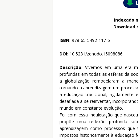
Indexado n
Download 
ISBN:
978-65-5492-117-6
DOI:
10.5281/zenodo.15098086
Descrição:
Vivemos em uma era mar
profundas em todas as esferas da soci
a globalização remodelaram a man
tornando a aprendizagem um processo d
a educação tradicional, rigidamente 
desafiada a se reinventar, incorpora
mundo em constante evolução.
Foi com essa inquietação que nasceu 
propõe uma reflexão profunda so
aprendizagem como processos que tra
impostos historicamente à educação fo