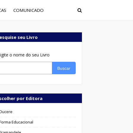
CAS
COMUNICADO
esquise seu Livro
igite o nome do seu Livro
Buscar
scolher por Editora
Ducere
Forma Educacional
Framandele