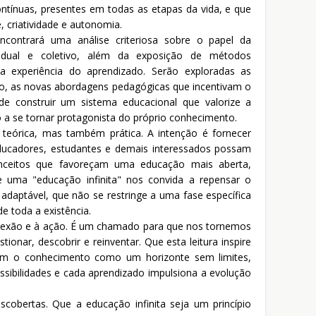
ontínuas, presentes em todas as etapas da vida, e que
, criatividade e autonomia.
ncontrará uma análise criteriosa sobre o papel da
vidual e coletivo, além da exposição de métodos
 experiência do aprendizado. Serão exploradas as
no, as novas abordagens pedagógicas que incentivam o
de construir um sistema educacional que valorize a
o a se tornar protagonista do próprio conhecimento.
teórica, mas também prática. A intenção é fornecer
educadores, estudantes e demais interessados possam
conceitos que favoreçam uma educação mais aberta,
 de uma "educação infinita" nos convida a repensar o
daptável, que não se restringe a uma fase específica
e toda a existência.
reflexão e à ação. É um chamado para que nos tornemos
ionar, descobrir e reinventar. Que esta leitura inspire
em o conhecimento como um horizonte sem limites,
sibilidades e cada aprendizado impulsiona a evolução
cobertas. Que a educação infinita seja um princípio