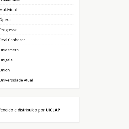
MultiAtual
Ópera
Progresso
Real Conhecer
Uniesmero
Unigala
Union
Universidade Atual
endido e distribuído por
UICLAP