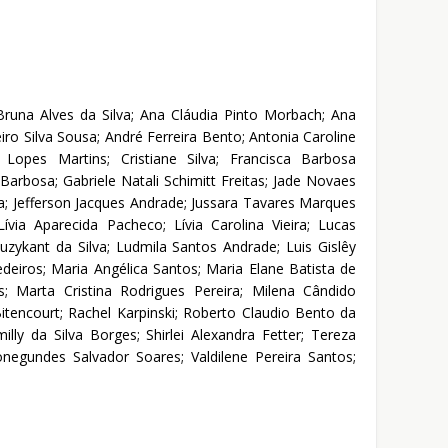
e Bruna Alves da Silva; Ana Cláudia Pinto Morbach; Ana
iro Silva Sousa; André Ferreira Bento; Antonia Caroline
 Lopes Martins; Cristiane Silva; Francisca Barbosa
Barbosa; Gabriele Natali Schimitt Freitas; Jade Novaes
; Jefferson Jacques Andrade; Jussara Tavares Marques
; Lívia Aparecida Pacheco; Lívia Carolina Vieira; Lucas
ykant da Silva; Ludmila Santos Andrade; Luis Gislêy
edeiros; Maria Angélica Santos; Maria Elane Batista de
; Marta Cristina Rodrigues Pereira; Milena Cândido
tencourt; Rachel Karpinski; Roberto Claudio Bento da
illy da Silva Borges; Shirlei Alexandra Fetter; Tereza
onegundes Salvador Soares; Valdilene Pereira Santos;