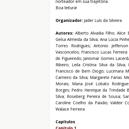
norteador em sua trajetória.
Boa leitura!
Organizador:
Jader Luís da Silveira
Autores:
Alberto Alvadia Filho; Alic
Geísa Almeida da Silva; Ana Lúcia Pinhe
Torres Rodrigues; Antonio Jefferson
Vasconcelos; Francisco Lucas Ferreira 
de Figueiredo; Janismar Gomes Lacerda
Ribeiro; Leila Cristina Silva da Silva
Francisco de Bem Diogo; Lucimara Muz
Carneiro da Silva; Margarete Farias M
Morais; Maria José Lobato Rodrigues
Borges; Pedro Henrique da Trindade Bi
Silva; Roseberg Pereira de Sousa; Sam
Caroline Coelho da Paixão; Valdeir C
Walace Ferreira
Capítulos
Capítulo 1