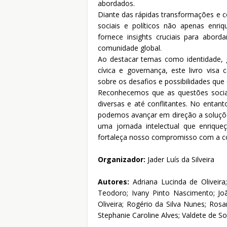
abordados.
Diante das rápidas transformações e
sociais e políticos não apenas en
fornece insights cruciais para abor
comunidade global.
Ao destacar temas como identidade, gl
cívica e governança, este livro visa
sobre os desafios e possibilidades qu
Reconhecemos que as questões sociai
diversas e até conflitantes. No entanto
podemos avançar em direção a soluções
uma jornada intelectual que enriq
fortaleça nosso compromisso com a co
Organizador:
Jader Luís da Silveira
Autores:
Adriana Lucinda de Oliveir
Teodoro; Ivany Pinto Nascimento; Jo
Oliveira; Rogério da Silva Nunes; Ros
Stephanie Caroline Alves; Valdete de S