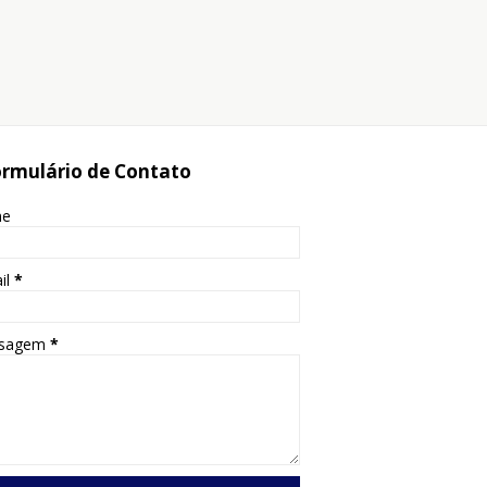
rmulário de Contato
me
il
*
sagem
*