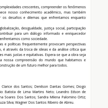
 complexidades crescentes, compreender os fenômenos
riquece nosso conhecimento acadêmico, mas também
dar os desafios e dilemas que enfrentamos enquanto
obalização, desigualdade, justiça social, participação
 contribuir para um diálogo informado e enriquecedor
e enfrentamos como sociedade.
s e políticas frequentemente provocam perspectivas
, é através da troca de ideias e da análise crítica que
 mais justas e equitativas. Espera-se que a obra seja
ueça nossa compreensão do mundo que habitamos e
nstrução de um futuro melhor para todos.
a; Clarice dos Santos; Denilson Dantas Gomes; Diogo
ão Batista de Lima Martins Neto; Leandro Edson de
ana Soares Dos Santos; Sandra Milena Palomino Ortiz;
ouza Silva; Wagner Dos Santos Ribeiro de Abreu.