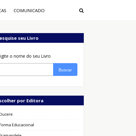
CAS
COMUNICADO
esquise seu Livro
igite o nome do seu Livro
Buscar
scolher por Editora
Ducere
Forma Educacional
Framandele