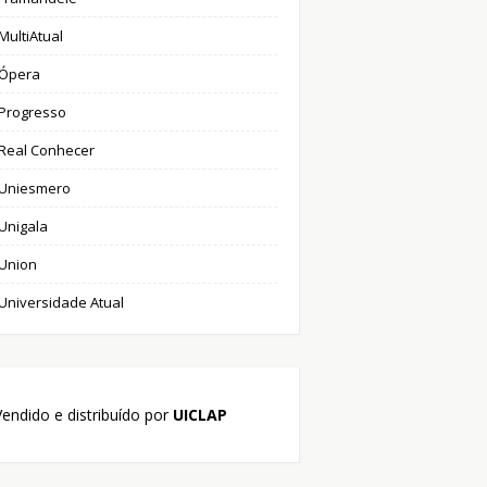
MultiAtual
Ópera
Progresso
Real Conhecer
Uniesmero
Unigala
Union
Universidade Atual
endido e distribuído por
UICLAP