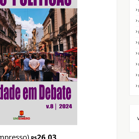
V
impresso)
26,03
R$