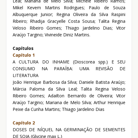
Leal; Mariana de Melo Silva; Michele Ribeiro Ramos;
Mikel Kevem Martins Rodrigues; Paulo de Souza
Albuquerque Junior; Regina Oliveira da Silva Raspini
Ribeiro; Rhadija Gracyelle Costa Sousa; Talita Regina
Veloso Ribeiro Gomes; Thiago Jardelino Dias; Vitor
Araújo Targino; Vivineide Diniz Martins.
Capítulos
Capítulo 1
A CULTURA DO INHAME (Dioscorea spp.) E SEU
CONSUMO NA PARAÍBA: UMA REVISÃO DE
LITERATURA
João Henrique Barbosa da Silva; Daniele Batista Araújo;
Márcia Paloma da Silva Leal; Talita Regina Veloso
Ribeiro Gomes; Adailton Bernardo de Oliveira; Vitor
Araújo Targino; Mariana de Melo Silva; Arthur Henrique
Peixe da Cunha Martins; Thiago Jardelino Dias
Capítulo 2
DOSES DE NÍQUEL NA GERMINAÇÃO DE SEMENTES
DE SOJA (Glycine max L.)