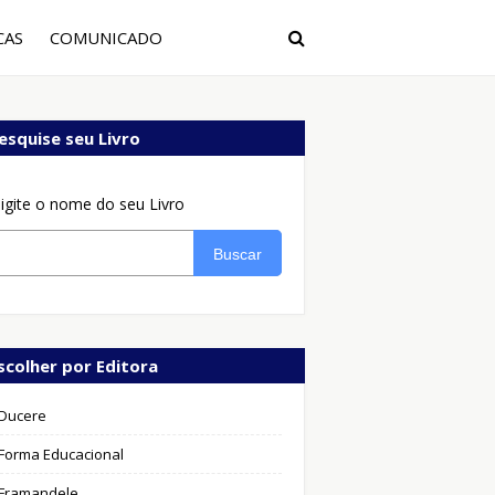
CAS
COMUNICADO
esquise seu Livro
igite o nome do seu Livro
Buscar
scolher por Editora
Ducere
Forma Educacional
Framandele