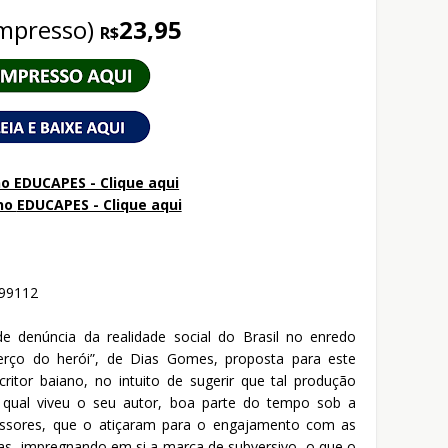
impresso)
23,95
R$
o EDUCAPES - Clique aqui
no
EDUCAPES - Clique aqui
299112
e denúncia da realidade social do Brasil no enredo
erço do herói”, de Dias Gomes, proposta para este
ritor baiano, no intuito de sugerir que tal produção
 qual viveu o seu autor, boa parte do tempo sob a
essores, que o atiçaram para o engajamento com as
osas, impregnando em si a marca de subversivo, o que o