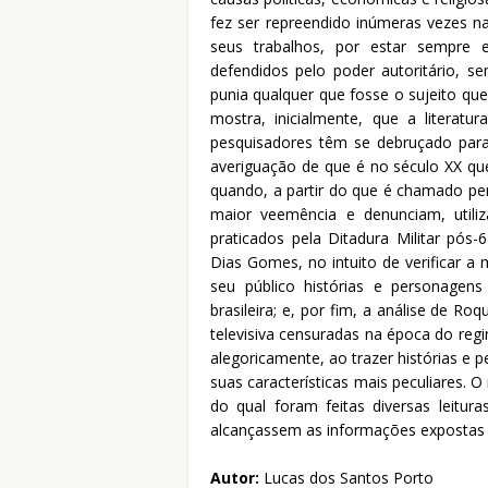
fez ser repreendido inúmeras vezes na
seus trabalhos, por estar sempre
defendidos pelo poder autoritário, se
punia qualquer que fosse o sujeito qu
mostra, inicialmente, que a literat
pesquisadores têm se debruçado para
averiguação de que é no século XX que
quando, a partir do que é chamado p
maior veemência e denunciam, utiliz
praticados pela Ditadura Militar pós
Dias Gomes, no intuito de verificar a
seu público histórias e personagens
brasileira; e, por fim, a análise de Ro
televisiva censuradas na época do regi
alegoricamente, ao trazer histórias e 
suas características mais peculiares. O
do qual foram feitas diversas leitura
alcançassem as informações expostas 
Autor:
Lucas dos Santos Porto