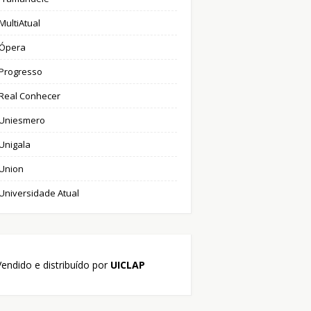
MultiAtual
Ópera
Progresso
Real Conhecer
Uniesmero
Unigala
Union
Universidade Atual
endido e distribuído por
UICLAP