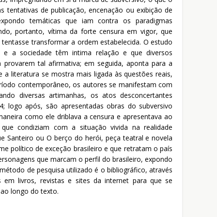
s tentativas de publicação, encenação ou exibição de
 expondo temáticas que iam contra os paradigmas
ndo, portanto, vítima da forte censura em vigor, que
e tentasse transformar a ordem estabelecida. O estudo
ura e a sociedade têm intima relação e que diversos
 provarem tal afirmativa; em seguida, aponta para a
 a literatura se mostra mais ligada às questões reais,
eríodo contemporâneo, os autores se manifestam com
ando diversas artimanhas, os atos desconcertantes
-64; logo após, são apresentadas obras do subversivo
 maneira como ele driblava a censura e apresentava ao
 que condiziam com a situação vivida na realidade
que Santeiro ou O berço do herói, peça teatral e novela
me político de exceção brasileiro e que retratam o país
personagens que marcam o perfil do brasileiro, expondo
 método de pesquisa utilizado é o bibliográfico, através
s em livros, revistas e sites da internet para que se
ao longo do texto.