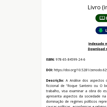
Livro (
Indexado n
Download 
ISBN:
978-65-84599-24-6
DOI:
https://doi.org/10.5281/zenodo.6
Descrição:
A Análise dos aspectos d
ficcional de “Roque Santeiro ou O b
trabalho, visa examinar a obra do esc
apresenta aspectos da sociedade na
dominação de regimes políticos repr
causas políticas, econômicas e religi